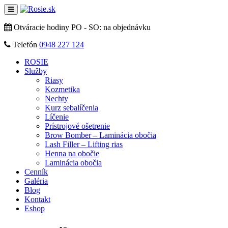
Otváracie hodiny
PO - SO: na objednávku
Telefón
0948 227 124
ROSIE
Služby
Riasy
Kozmetika
Nechty
Kurz sebalíčenia
Líčenie
Prístrojové ošetrenie
Brow Bomber – Laminácia obočia
Lash Filler – Lifting rias
Henna na obočie
Laminácia obočia
Cenník
Galéria
Blog
Kontakt
Eshop