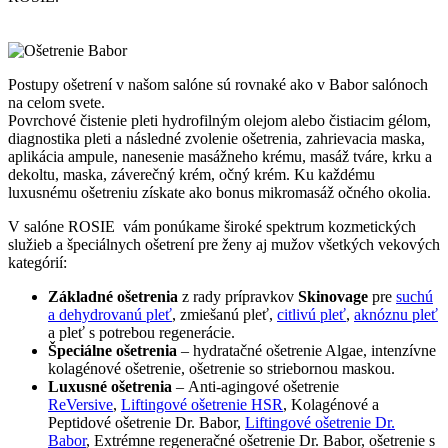
Postupy ošetrení v našom salóne sú rovnaké ako v Babor salónoch
na celom svete.
Povrchové čistenie pleti hydrofilným olejom alebo čistiacim gélom,
diagnostika pleti a následné zvolenie ošetrenia, zahrievacia maska,
aplikácia ampule, nanesenie masážneho krému, masáž tváre, krku a
dekoltu, maska, záverečný krém, očný krém. Ku každému
luxusnému ošetreniu získate ako bonus mikromasáž očného okolia.
V salóne ROSIE vám ponúkame široké spektrum kozmetických
služieb a špeciálnych ošetrení pre ženy aj mužov všetkých vekových
kategórií:
Základné ošetrenia
z rady prípravkov
Skinovage
pre
suchú
a dehydrovanú pleť
, zmiešanú pleť,
citlivú pleť
,
aknóznu pleť
a pleť s potrebou regenerácie.
Špeciálne ošetrenia
– hydratačné ošetrenie Algae, intenzívne
kolagénové ošetrenie, ošetrenie so striebornou maskou.
Luxusné ošetrenia
– Anti-agingové ošetrenie
ReVersive
,
Liftingové ošetrenie HSR
, Kolagénové a
Peptidové ošetrenie Dr. Babor,
Liftingové ošetrenie Dr.
Babor
, Extrémne regeneračné ošetrenie Dr. Babor, ošetrenie s