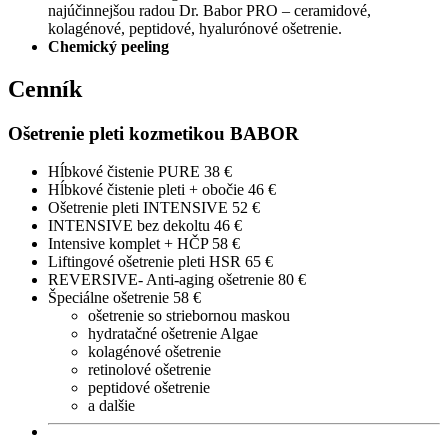
najúčinnejšou radou Dr. Babor PRO – ceramidové,
kolagénové, peptidové, hyalurónové ošetrenie.
Chemický peeling
Cenník
Ošetrenie pleti kozmetikou BABOR
Hĺbkové čistenie PURE
38 €
Hĺbkové čistenie pleti + obočie
46 €
Ošetrenie pleti INTENSIVE
52 €
INTENSIVE bez dekoltu
46 €
Intensive komplet + HČP
58 €
Liftingové ošetrenie pleti HSR
65 €
REVERSIVE- Anti-aging ošetrenie
80 €
Špeciálne ošetrenie
58 €
ošetrenie so striebornou maskou
hydratačné ošetrenie Algae
kolagénové ošetrenie
retinolové ošetrenie
peptidové ošetrenie
a dalšie