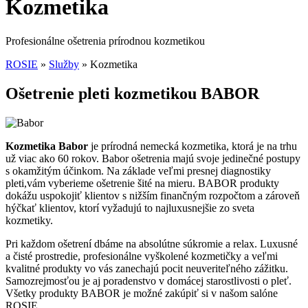
Kozmetika
Profesionálne ošetrenia prírodnou kozmetikou
ROSIE
»
Služby
»
Kozmetika
Ošetrenie pleti kozmetikou BABOR
Kozmetika Babor
je prírodná nemecká kozmetika, ktorá je na trhu
už viac ako 60 rokov. Babor ošetrenia majú svoje jedinečné postupy
s okamžitým účinkom. Na základe veľmi presnej diagnostiky
pleti,vám vyberieme ošetrenie šité na mieru. BABOR produkty
dokážu uspokojiť klientov s nižším finančným rozpočtom a zároveň
hýčkať klientov, ktorí vyžadujú to najluxusnejšie zo sveta
kozmetiky.
Pri každom ošetrení dbáme na absolútne súkromie a relax. Luxusné
a čisté prostredie, profesionálne vyškolené kozmetičky a veľmi
kvalitné produkty vo vás zanechajú pocit neuveriteľného zážitku.
Samozrejmosťou je aj poradenstvo v domácej starostlivosti o pleť.
Všetky produkty BABOR je možné zakúpiť si v našom salóne
ROSIE.