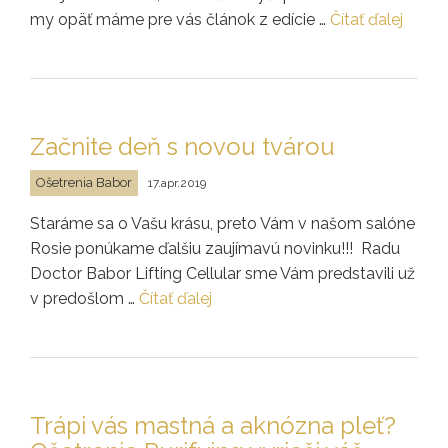
my opäť máme pre vás článok z edície …
Čítať ďalej
Začnite deň s novou tvárou
Ošetrenia Babor
17.apr.2019
Staráme sa o Vašu krásu, preto Vám v našom salóne
Rosie ponúkame ďalšiu zaujímavú novinku!!! Radu
Doctor Babor Lifting Cellular sme Vám predstavili už
v predošlom …
Čítať ďalej
Trápi vás mastná a aknózna pleť?