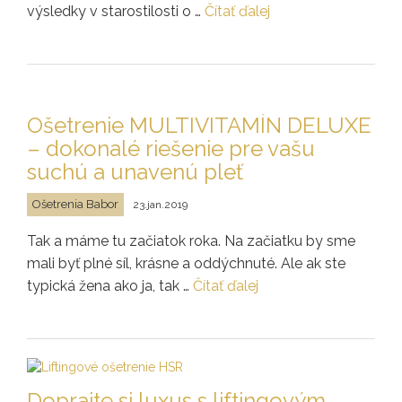
výsledky v starostilosti o …
Čítať ďalej
Ošetrenie MULTIVITAMÍN DELUXE
– dokonalé riešenie pre vašu
suchú a unavenú pleť
Ošetrenia Babor
23.jan.2019
Tak a máme tu začiatok roka. Na začiatku by sme
mali byť plné síl, krásne a oddýchnuté. Ale ak ste
typická žena ako ja, tak …
Čítať ďalej
Doprajte si luxus s liftingovým