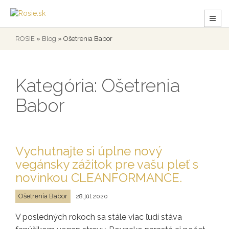
ROSIE
»
Blog
»
Ošetrenia Babor
Kategória: Ošetrenia
Babor
Vychutnajte si úplne nový
vegánsky zážitok pre vašu pleť s
novinkou CLEANFORMANCE.
Ošetrenia Babor
28.júl.2020
V posledných rokoch sa stále viac ľudí stáva